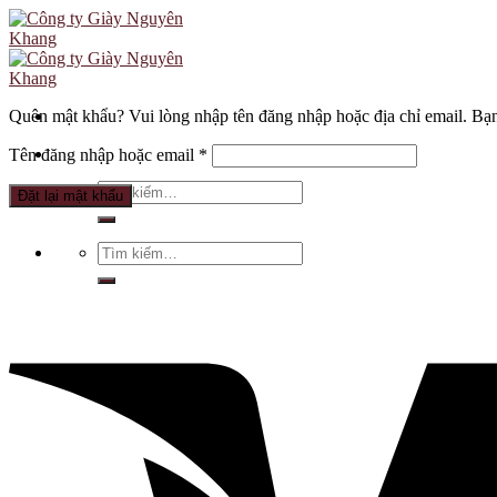
Skip
to
content
Quên mật khẩu? Vui lòng nhập tên đăng nhập hoặc địa chỉ email. Bạn
Bắt
Tên đăng nhập hoặc email
*
buộc
Tìm
Đặt lại mật khẩu
kiếm:
Tìm
kiếm: