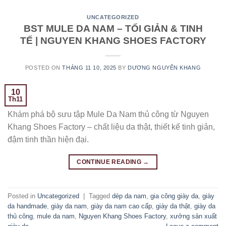
UNCATEGORIZED
BST MULE DA NAM – TỐI GIẢN & TINH
TẾ | NGUYEN KHANG SHOES FACTORY
POSTED ON
THÁNG 11 10, 2025
BY
DƯƠNG NGUYÊN KHANG
10
Th11
Khám phá bộ sưu tập Mule Da Nam thủ công từ Nguyen
Khang Shoes Factory – chất liệu da thật, thiết kế tinh giản,
đậm tinh thần hiện đại.
CONTINUE READING
→
Posted in
Uncategorized
|
Tagged
dép da nam
,
gia công giày da
,
giày
da handmade
,
giày da nam
,
giày da nam cao cấp
,
giày da thật
,
giày da
thủ công
,
mule da nam
,
Nguyen Khang Shoes Factory
,
xưởng sản xuất