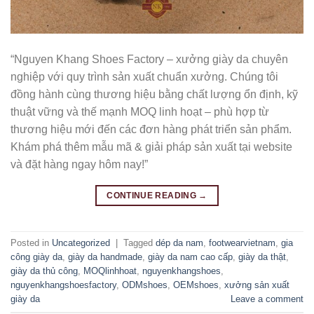
“Nguyen Khang Shoes Factory – xưởng giày da chuyên
nghiệp với quy trình sản xuất chuẩn xưởng. Chúng tôi
đồng hành cùng thương hiệu bằng chất lượng ổn định, kỹ
thuật vững và thế mạnh MOQ linh hoạt – phù hợp từ
thương hiệu mới đến các đơn hàng phát triển sản phẩm.
Khám phá thêm mẫu mã & giải pháp sản xuất tại website
và đặt hàng ngay hôm nay!”
CONTINUE READING
→
Posted in
Uncategorized
|
Tagged
dép da nam
,
footwearvietnam
,
gia
công giày da
,
giày da handmade
,
giày da nam cao cấp
,
giày da thật
,
giày da thủ công
,
MOQlinhhoat
,
nguyenkhangshoes
,
nguyenkhangshoesfactory
,
ODMshoes
,
OEMshoes
,
xưởng sản xuất
giày da
Leave a comment